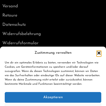
Versand
Retoure
Datenschutz
Widerrufsbelehrung
Widerrufsformular
Kontakt
Zustimmung verwalten
E-Mail: info@punchbro.de
Um dir ein optimales Erlebnis zu bieten, verwenden wir Technologien wie
Cookies, um Geräteinformationen zu speichern und/oder darauf
Tel: +49 179 7050931
zuzugreifen. Wenn du diesen Technologien zustimmst, können wir Daten
Social Media
wie das Surfverhalten oder eindeutige IDs auf dieser Website verarbeiten.
Wenn du deine Zustimmung nicht erteilst oder zurückziehst, können
bestimmte Merkmale und Funktionen beeinträchtigt werden.
Akzeptieren
Alle Preise inkl. der gesetzlichen MwSt.