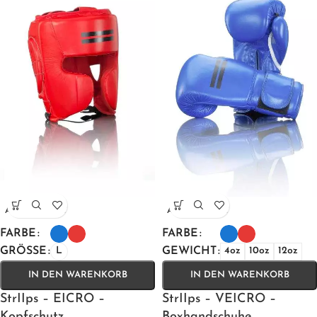
AUSVERKAUFT
AUSVERKAUFT
FARBE
FARBE
GRÖSSE
GEWICHT
L
4oz
10oz
12oz
IN DEN WARENKORB
IN DEN WARENKORB
StrIIps – EICRO –
StrIIps – VEICRO –
Kopfschutz
Boxhandschuhe