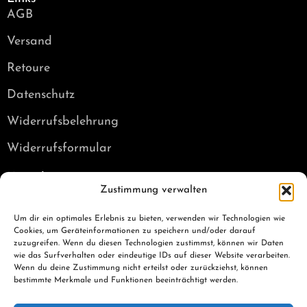
AGB
Versand
Retoure
Datenschutz
Widerrufsbelehrung
Widerrufsformular
Kontakt
Zustimmung verwalten
E-Mail: info@punchbro.de
Tel: +49 179 7050931
Um dir ein optimales Erlebnis zu bieten, verwenden wir Technologien wie
Cookies, um Geräteinformationen zu speichern und/oder darauf
Social Media
zuzugreifen. Wenn du diesen Technologien zustimmst, können wir Daten
wie das Surfverhalten oder eindeutige IDs auf dieser Website verarbeiten.
Wenn du deine Zustimmung nicht erteilst oder zurückziehst, können
bestimmte Merkmale und Funktionen beeinträchtigt werden.