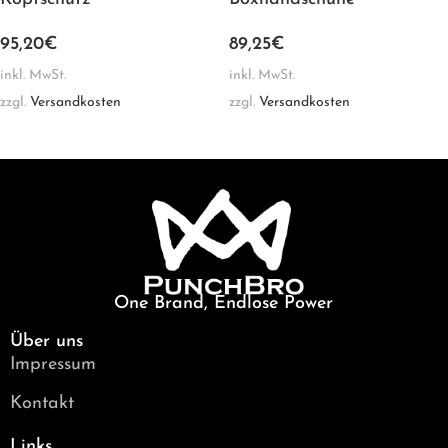
95,20
€
89,25
€
inkl. MwSt.
inkl. MwSt.
zzgl.
Versandkosten
zzgl.
Versandkosten
One Brand, Endlose Power
Über uns
Impressum
Kontakt
Links