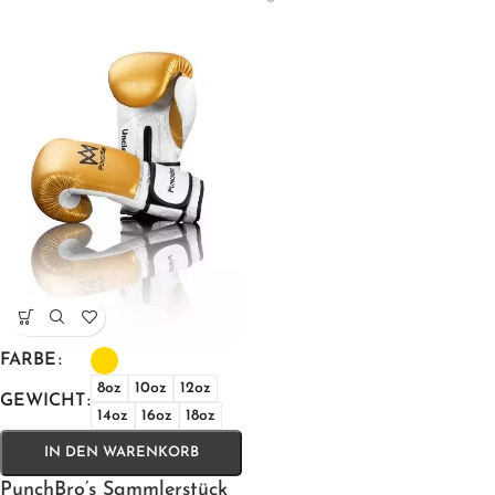
FARBE
8oz
10oz
12oz
GEWICHT
14oz
16oz
18oz
IN DEN WARENKORB
PunchBro’s Sammlerstück