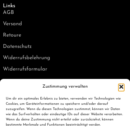
Links
AGB
Versand
Retoure
Datenschutz
Widerrufsbelehrung
Widerrufsformular
Kontakt
Zustimmung verwalten
E-Mail: info@punchbro.de
Tel: +49 179 7050931
Um dir ein optimales Erlebnis zu bieten, verwenden wir Technologien wie
Cookies, um Geräteinformationen zu speichern und/oder darauf
Social Media
zuzugreifen. Wenn du diesen Technologien zustimmst, können wir Daten
wie das Surfverhalten oder eindeutige IDs auf dieser Website verarbeiten.
Wenn du deine Zustimmung nicht erteilst oder zurückziehst, können
bestimmte Merkmale und Funktionen beeinträchtigt werden.