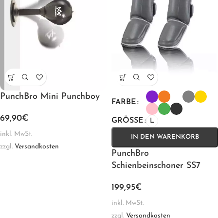
PunchBro Mini Punchboy
FARBE
69,90
€
GRÖSSE
L
inkl. MwSt.
IN DEN WARENKORB
zzgl.
Versandkosten
PunchBro
Schienbeinschoner SS7
199,95
€
inkl. MwSt.
zzgl.
Versandkosten