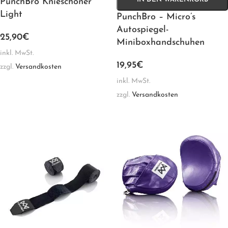
PunchBro Knieschoner
Light
PunchBro – Micro’s
Autospiegel-
25,90
€
Miniboxhandschuhen
inkl. MwSt.
19,95
€
zzgl.
Versandkosten
inkl. MwSt.
zzgl.
Versandkosten