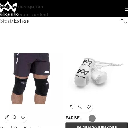
Skip to navigation
Skip to main content
Start
/
Extras
FARBE
IN DEN WARENKORB